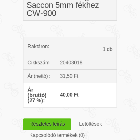
Saccon 5mm fékhez
CW-900
Raktáron:
1 db
Cikkszám:
20403018
Ár (nettó) :
31,50 Ft
Ár
(bruttó)
40,00 Ft
(27 %):
Részletes leírás
Letöltések
Kapcsolódó termékek (0)