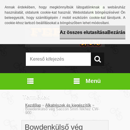
Annak érdekében, hogy megkönnyítsük látogatóinknak a webáruház
Bejelentkezés
Regisztráció
használatát, oldalunk cookie-kat használ. Weboldalunk böngészésével Ön
beleegyezik, hogy számítógépén / mobil eszközén cookie-kat tároljunk. A
cookie-khoz tartozó beállításokat a böngészőben lehet módosítani.
Az összes elutasítása
Bezárás
Menü
Termékek
Kezdőlap
»
Alkatrészek és kiegészítők
»
Bowdenkülső vég Saccon 5mm fékhez CW-
900
Bowdenkülső vég