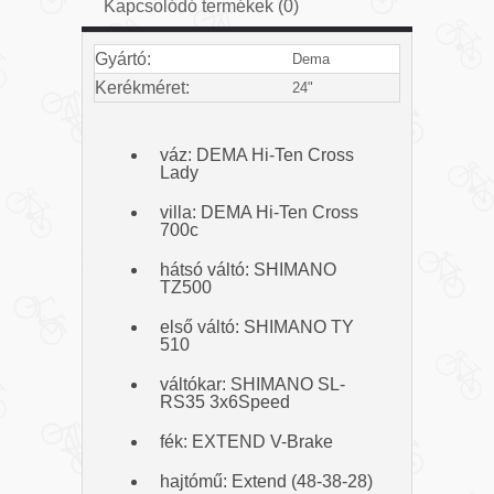
Kapcsolódó termékek (0)
Gyártó:
Dema
Kerékméret:
24"
váz: DEMA Hi-Ten Cross
Lady
villa: DEMA Hi-Ten Cross
700c
hátsó váltó: SHIMANO
TZ500
első váltó: SHIMANO TY
510
váltókar: SHIMANO SL-
RS35 3x6Speed
fék: EXTEND V-Brake
hajtómű: Extend (48-38-28)