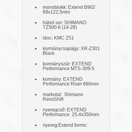
monoblokk: Extend B902
68x122,5mm
hátsó sor: SHIMANO
TZ500-6 (14-28)
lánc: KMC Z51
kormánycsapágy: XR-Z301
Black
kormányszár: EXTEND
Performance MTS-309-5
kormány: EXTEND
Performance Riser 660mm
markolat: Shimano
RevoShift
nyeregcső: EXTEND
Performance 25.4x350mm
nyereg:Extend formic