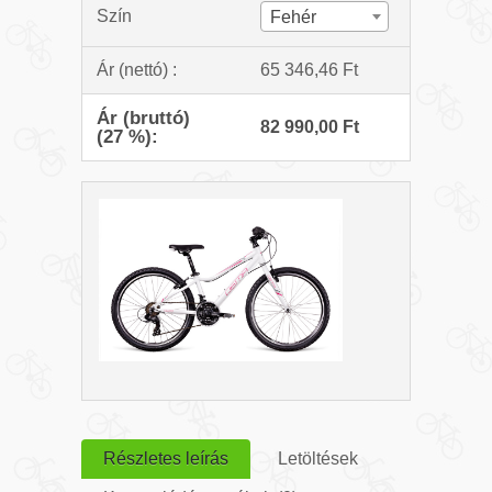
Szín
Fehér
Ár (nettó) :
65 346,46 Ft
Ár (bruttó)
82 990,00 Ft
(27 %):
Részletes leírás
Letöltések